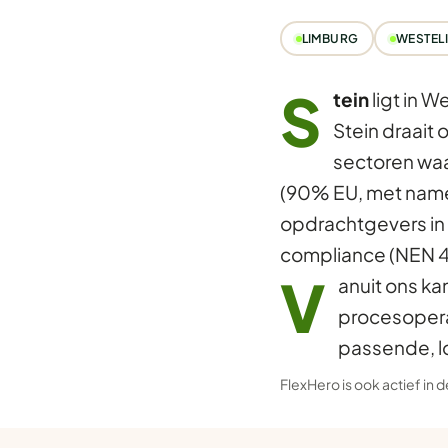
LIMBURG
WESTELI
S
tein
ligt in W
Stein draait
sectoren waa
(90% EU, met name P
opdrachtgevers in 
compliance (NEN 4
V
anuit ons ka
procesopera
passende, l
FlexHero is ook actief in