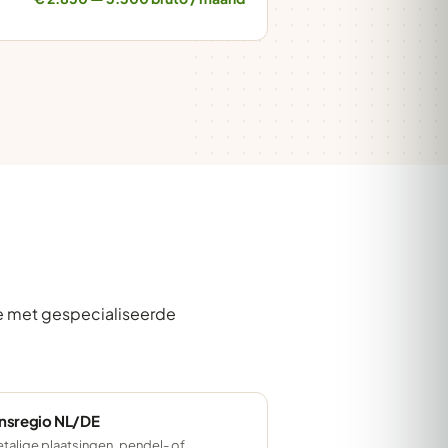
we met gespecialiseerde
nsregio NL/DE
talige plaatsingen, pendel- of