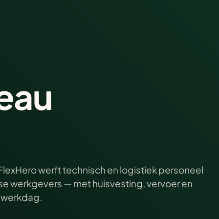
eau
FlexHero werft technisch en logistiek personeel
dse werkgevers — met huisvesting, vervoer en
n werkdag.