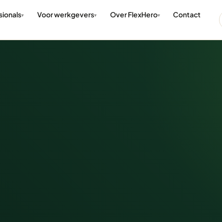
sionals
Voor werkgevers
Over FlexHero
Contact