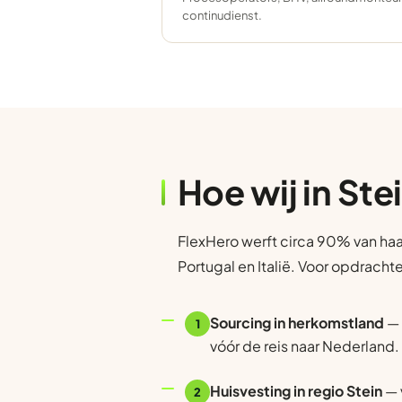
continudienst.
Hoe wij in Ste
FlexHero werft circa 90% van haa
Portugal en Italië. Voor opdracht
Sourcing in herkomstland
— 
1
vóór de reis naar Nederland.
Huisvesting in regio Stein
— 
2