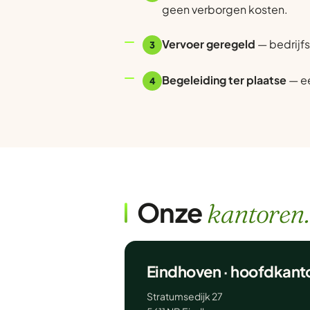
geen verborgen kosten.
Vervoer geregeld
— bedrijfs
3
Begeleiding ter plaatse
— ee
4
Onze
kantoren.
Eindhoven · hoofdkant
Stratumsedijk 27