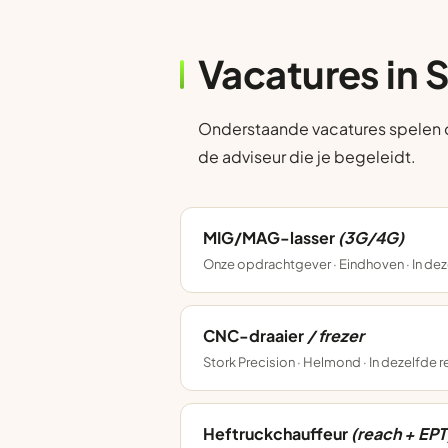
Vacatures in 
Onderstaande vacatures spelen op 
de adviseur die je begeleidt.
MIG/MAG-lasser
(3G/4G)
Onze opdrachtgever · Eindhoven · In dez
CNC-draaier
/ frezer
Stork Precision · Helmond · In dezelfde 
Heftruckchauffeur
(reach + EPT