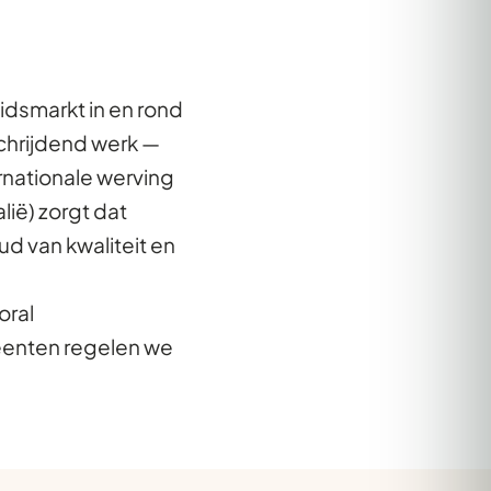
eidsmarkt in en rond
schrijdend werk —
rnationale werving
lië) zorgt dat
d van kwaliteit en
oral
eenten regelen we