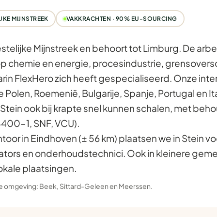
JKE MIJNSTREEK
VAKKRACHTEN · 90% EU-SOURCING
estelijke Mijnstreek en behoort tot Limburg. De arb
 op chemie en energie, procesindustrie, grensover
rin FlexHero zich heeft gespecialiseerd. Onze inte
olen, Roemenië, Bulgarije, Spanje, Portugal en Ita
Stein ook bij krapte snel kunnen schalen, met behou
400-1, SNF, VCU).
ntoor in Eindhoven (± 56 km) plaatsen we in Stein vo
tors en onderhoudstechnici. Ook in kleinere gem
okale plaatsingen.
 de omgeving:
Beek
,
Sittard-Geleen
en
Meerssen
.