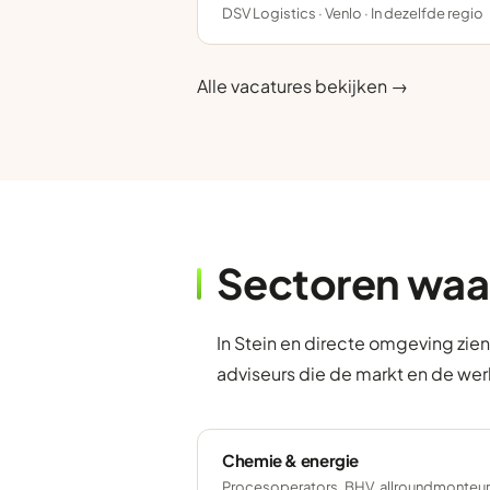
DSV Logistics · Venlo · In dezelfde regio
Alle vacatures bekijken →
Sectoren waa
In Stein en directe omgeving zie
adviseurs die de markt en de wer
Chemie & energie
Procesoperators, BHV, allroundmonteurs