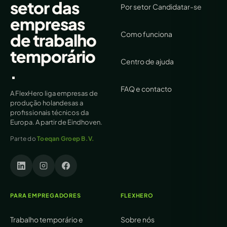
setor das
Por setor
Candidatar-se
empresas
Como funciona
de trabalho
temporário
Centro de ajuda
.
FAQ e contacto
A FlexHero liga empresas de
produção holandesas a
profissionais técnicos da
Europa. A partir de Eindhoven.
Parte do
Toeqan Groep B.V.
PARA EMPREGADORES
FLEXHERO
Trabalho temporário e
Sobre nós