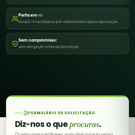
Perfis em
48
horas2–4 candidatos pré-selecionados após a aprovação
Sem compromisso:
sem obrigação antes da aprovação
FORMULÁRIO DE SOLICITAÇÃO
Diz-nos o que
.
procuras
Quanto mais partilhares, mais direcionado será o