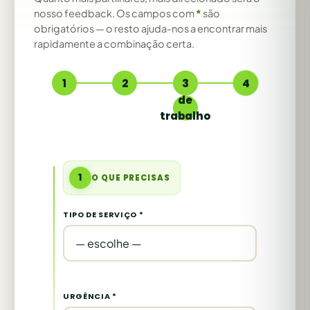
nosso feedback. Os campos com
*
são
obrigatórios — o resto ajuda-nos a encontrar mais
rapidamente a combinação certa.
1
2
3
4
de
trabalho
1
O QUE PRECISAS
TIPO DE SERVIÇO *
URGÊNCIA *