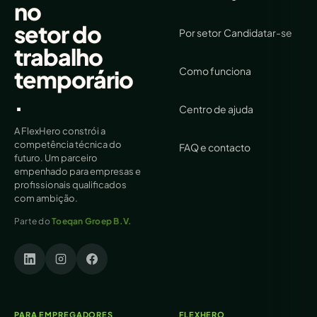
no
setor do
Por setor
Candidatar-se
trabalho
Como funciona
temporário
.
Centro de ajuda
A FlexHero constrói a
competência técnica do
FAQ e contacto
futuro. Um parceiro
empenhado para empresas e
profissionais qualificados
com ambição.
Parte do
Toeqan Groep B.V.
PARA EMPREGADORES
FLEXHERO