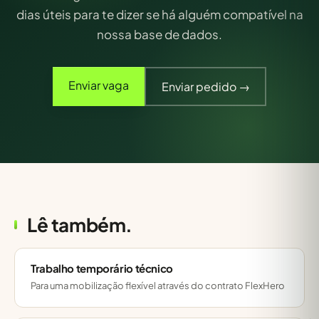
dias úteis para te dizer se há alguém compatível na
nossa base de dados.
Enviar vaga
Enviar pedido →
Lê também.
Trabalho temporário técnico
Para uma mobilização flexível através do contrato FlexHero