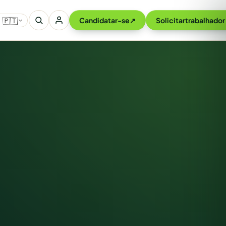
🇵🇹
Candidatar-se
↗
Solicitar
trabalhador