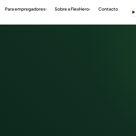
Para empregadores
Sobre a FlexHero
Contacto