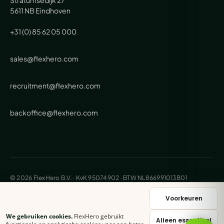
5611 NB Eindhoven
+31 (0) 85 62 05 000
sales@flexhero.com
recruitment@flexhero.com
backoffice@flexhero.com
© 2026 FlexHero B.V. · KvK 95074902 · BTW NL866991013B01
Privacy
Voorwaarden
Cookies
Sitemap
Voorkeuren
We gebruiken cookies.
FlexHero gebruikt
Alleen essentieel