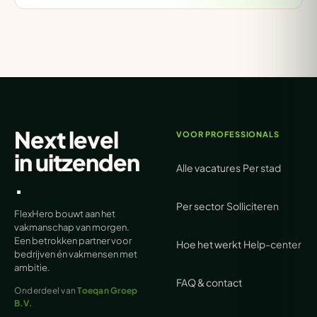
Next level
VOOR PROFESSIONALS
in
uitzenden
Alle vacatures
Per stad
.
Per sector
Solliciteren
FlexHero bouwt aan het
vakmanschap van morgen.
Een betrokken partner voor
Hoe het werkt
Help-center
bedrijven én vakmensen met
ambitie.
FAQ & contact
Onderdeel van
Toeqan Groep
B.V.